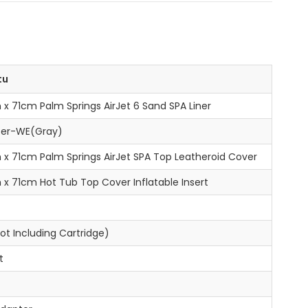
tu
 x 71cm Palm Springs AirJet 6 Sand SPA Liner
ater-WE(Gray)
m x 71cm Palm Springs AirJet SPA Top Leatheroid Cover
m x 71cm Hot Tub Top Cover Inflatable Insert
Not Including Cartridge)
t