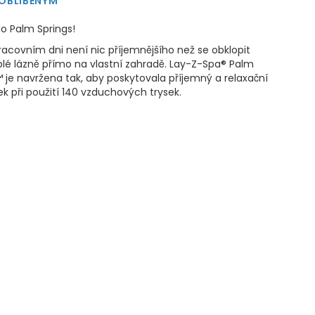
 OBLÍBENÝM
o Palm Springs!
acovním dni není nic příjemnějšího než se obklopit
plé lázně přímo na vlastní zahradě. Lay-Z-Spa® Palm
™ je navržena tak, aby poskytovala příjemný a relaxační
k při použití 140 vzduchových trysek.