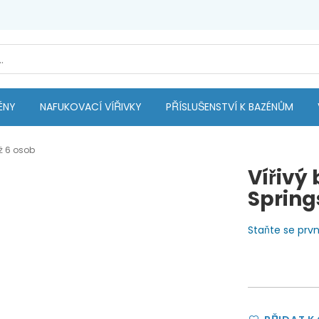
ÉNY
NAFUKOVACÍ VÍŘIVKY
PŘÍSLUŠENSTVÍ K BAZÉNŮM
ž 6 osob
Vířivý
Spring
Staňte se pr