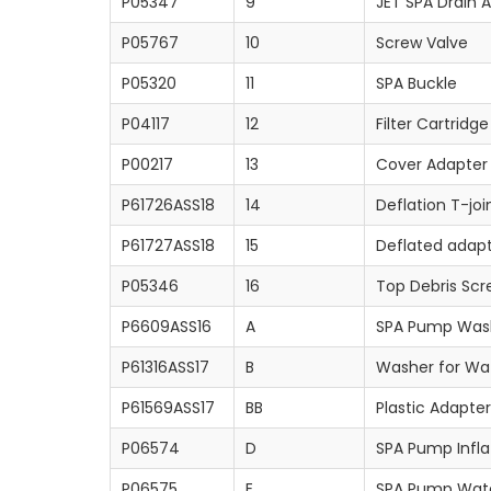
P05347
9
JET SPA Drain 
P05767
10
Screw Valve
P05320
11
SPA Buckle
P04117
12
Filter Cartridge
P00217
13
Cover Adapter
P61726ASS18
14
Deflation T-joi
P61727ASS18
15
Deflated adap
P05346
16
Top Debris Scr
P6609ASS16
A
SPA Pump Wash
P61316ASS17
B
Washer for Wat
P61569ASS17
BB
Plastic Adapter
P06574
D
SPA Pump Infla
P06575
E
SPA Pump Water