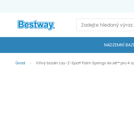
Přejít
na
obsah
Search
NADZEMNÍ BAZ
Úvod
Vířivý bazén Lay-Z-Spa® Palm Springs AirJet™ pro 4 a
Přeskočit
na
konec
galerie
s
obrázky