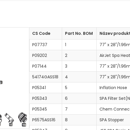
CS Code
Part No. BOM
Název produk
P07737
1
77" x 28"/1.96m
P09202
2
AirJet Spa He
P07144
3
77" x 28"/1.96
54174GASS18
4
77" x 28"/1.96
P05341
5
Inflation Hose
P05343
6
SPA Filter Set(
P05345
7
Chem Connec
P6575ASS16
8
SPA Stopper