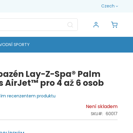
Jazyk
Czech
Search
Můj koš
VODNÍ SPORTY
 bazén Lay-Z-Spa® Palm
s AirJet™ pro 4 až 6 osob
vním recenzentem produktu
Není skladem
SKU
60017