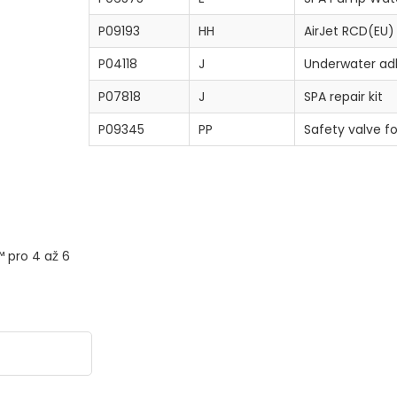
P09193
HH
AirJet RCD(EU)
P04118
J
Underwater adh
P07818
J
SPA repair kit
P09345
PP
Safety valve fo
™ pro 4 až 6