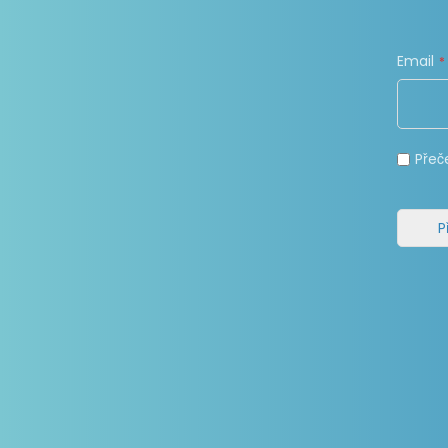
Email
Přeč
P