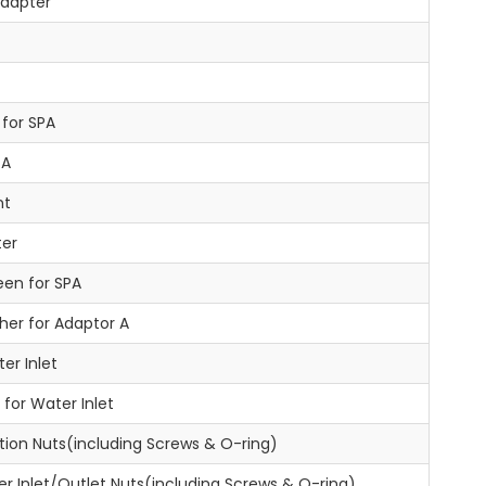
Adapter
 for SPA
 A
nt
ter
een for SPA
er for Adaptor A
er Inlet
 for Water Inlet
tion Nuts(including Screws & O-ring)
 Inlet/Outlet Nuts(including Screws & O-ring)