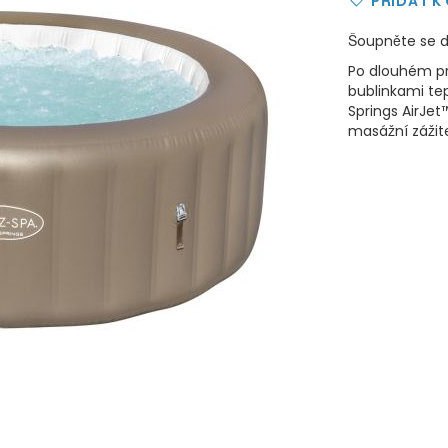
PŘIDAT K
Šoupněte se d
Po dlouhém pr
bublinkami te
Springs AirJet
masážní zážite