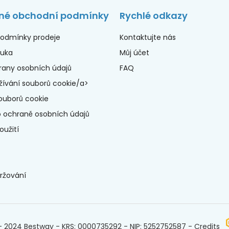
né obchodní podmínky
Rychlé odkazy
odmínky prodeje
Kontaktujte nás
ruka
Můj účet
rany osobních údajů
FAQ
ívání souborů cookie/a>
ouborů cookie
o ochraně osobních údajů
užití
ržování
- 2024 Bestway - KRS: 0000735292 - NIP: 5252752587 - Credits