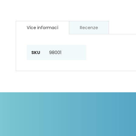
Přeskočit
na
Více informací
Recenze
začátek
galerie
s
obrázky
Více
SKU
98001
informací