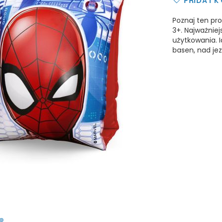
PŘIDAT K
Poznaj ten pr
3+. Najważnie
użytkowania. 
basen, nad jez