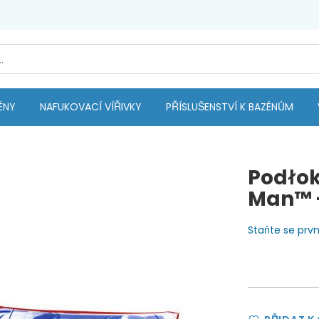
ÉNY
NAFUKOVACÍ VÍŘIVKY
PŘÍSLUŠENSTVÍ K BAZÉNŮM
Podłok
Man™ -
Staňte se pr