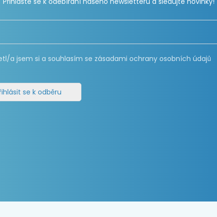
Přihlaste se k odebírání našeho newsletteru a sledujte novinky!
etl/a jsem si a souhlasím se zásadami ochrany osobních údajů
řihlásit se k odběru