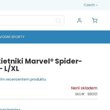
Jazyk
Czech
Search
Můj koš
VODNÍ SPORTY
ietniki Marvel® Spider-
 L/XL
vním recenzentem produktu
Není skladem
SKU
98001