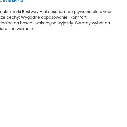
 OBLÍBENÝM
odukt marki Bestway – akcesorium do pływania dla dzieci
jsze cechy: Wygodne dopasowanie i komfort
Idealne na basen i wakacyjne wyjazdy. Świetny wybór na
ioro i na wakacje.