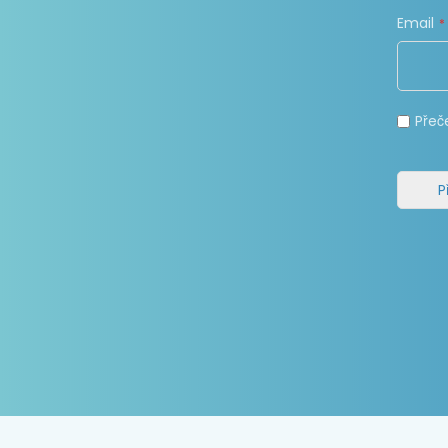
Email
Přeč
P