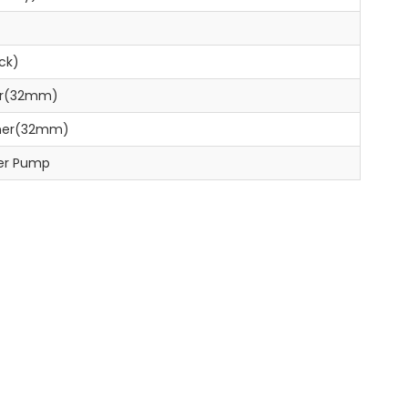
ck)
ner(32mm)
ainer(32mm)
ter Pump