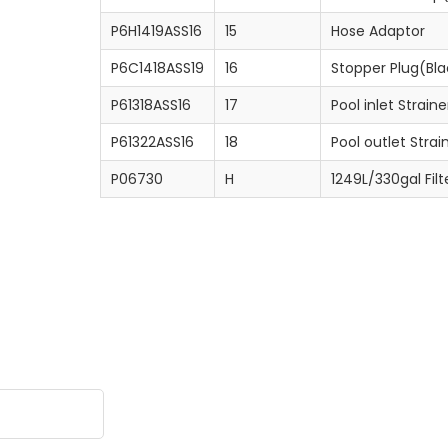
P6H1419ASS16
15
Hose Adaptor
P6C1418ASS19
16
Stopper Plug(Bla
P61318ASS16
17
Pool inlet Strai
P61322ASS16
18
Pool outlet Str
P06730
H
1249L/330gal Fil