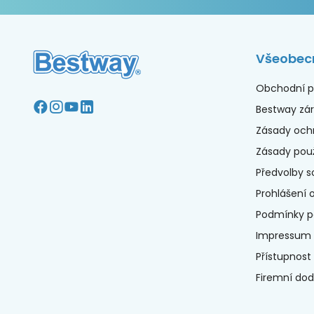
Všeobec
Obchodní p
Bestway zá
Zásady och
Zásady použ
Předvolby s
Prohlášení 
Podmínky po
Impressum
Přístupnost
Firemní dod