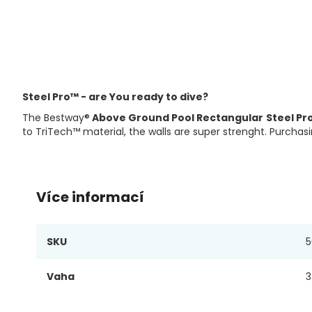
Přeskočit
na
začátek
galerie
s
Steel Pro™ - are You ready to dive?
obrázky
The Bestway®
Above Ground Pool Rectangular
Steel P
to TriTech™ material, the walls are super strenght. Purchasin
Více informací
Více
SKU
5
informací
Vaha
3