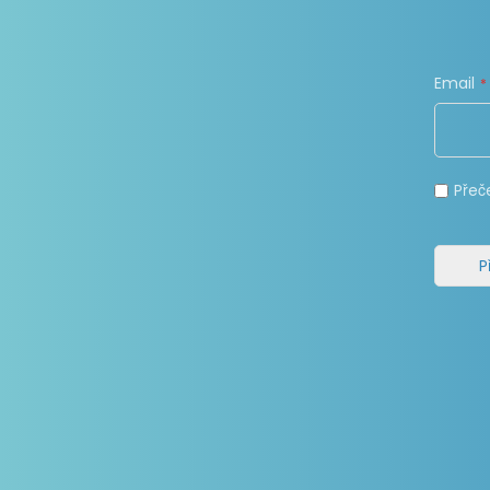
Email
Přeč
P