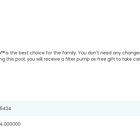
ro™
is the best choice for the family. You don't need any change
g this pool, you will receive a filter pump as free gift to take c
6424
4.000000