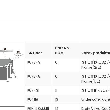
Part No.
CS Code
BOM
Název produktu
P07349
0
13'1" x 6'10" x 
Frame(2/2)
P07348
0
13'1" x 6'10" x 
Frame(1/2)
P07431
11
13'1" x 6'11" x 3
P04118
13
Underwater adhe
P6H1158ASS16
14
Drain Valve Cap