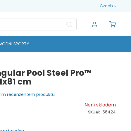
Jazyk
Czech
Search
Můj koš
VODNÍ SPORTY
gular Pool Steel Pro™
1x81 cm
vním recenzentem produktu
Není skladem
SKU
56424